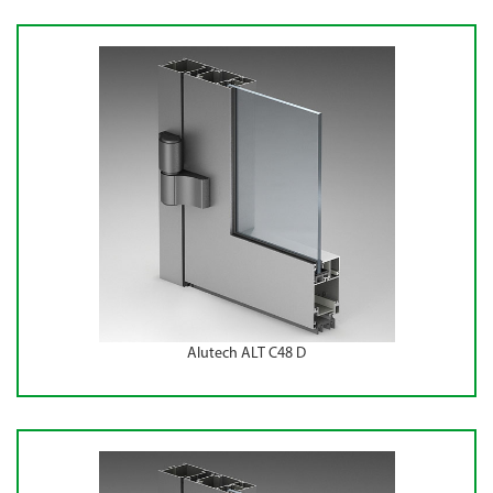
Alutech ALT С48 D