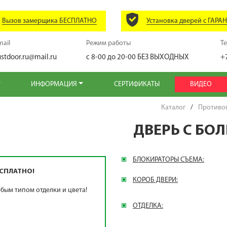
Вызов замерщика БЕСПЛАТНО
Установка дверей с ГАРА
mail
Режим работы
Т
ustdoor.ru@mail.ru
с 8-00 до 20-00
БЕЗ ВЫХОДНЫХ
+
ИНФОРМАЦИЯ
СЕРТИФИКАТЫ
ВИДЕО
Каталог
/
Противо
ДВЕРЬ С БО
БЛОКИРАТОРЫ СЪЕМА:
СПЛАТНО!
КОРОБ ДВЕРИ:
бым типом отделки и цвета!
ОТДЕЛКА: