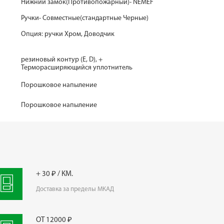
Нижний замок(Противопожарный)- NEMEF
Ручки- Совместные(стандартные Черные)
Опция: ручки Хром, Доводчик
резиновый контур (Е, D), +
Терморасширяющийся уплотнитель
Порошковое напыление
Порошковое напыление
+ 30 ₽ / КМ.
Доставка за пределы МКАД
ОТ 12000 ₽