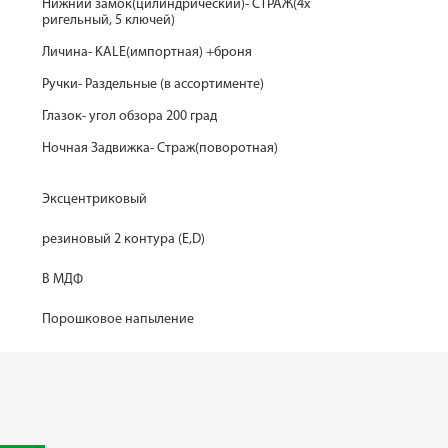
Нижний замок(цилиндрический)- СТРАЖ(4х
ригельный, 5 ключей)
Личина- KALE(импортная) +броня
Ручки- Раздельные (в ассортименте)
Глазок- угол обзора 200 град
Ночная Задвижка- Страж(поворотная)
Эксцентриковый
резиновый 2 контура (E,D)
В МДФ
Порошковое напыление