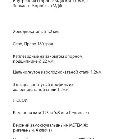
Внутренняя сторона: МДФ RAL (10мм) +
Зеркало +Коробка в МДФ
Холоднокатаный 1,2 мм
Лево, Право 180 град
Каплевидные на закрытом опорном
подшипнике Ø 22 мм
Цельногнутое из холоднокатаной стали 1,2мм
3 шт. цельногнутый профиль из
холоднокатаной стали 1,2мм
ЛЮБОЙ
Каменная вата 125 кг/м3 или Пенопласт
Верхний замок(сувальдный)- МЕТЕМ(4х
ригельный, 4 ключа)