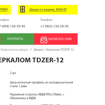
НТИЕЙ
Двери по вашему ЗАКАЗУ
елефон
Телефон
7 (499) 130-59-95
+7 (903) 130-59-95
КОНТАКТЫ
НАПИСАТЬ НАМ
Квартирные двери
/
Двери с Зеркалом TDZER-12
ЗЕРКАЛОМ TDZER-12
2 шт
Цельногнутый профиль из холоднокатаной
стали 1,2мм
Наружная сторона: МДФ RAL(10мм), +
Обналичка в МДФ