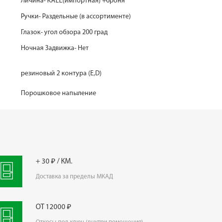
Личина- KALE(импортная) +броня
Ручки- Раздельные (в ассортименте)
Глазок- угол обзора 200 град
Ночная Задвижка- Нет
резиновый 2 контура (E,D)
Порошковое напыление
+ 30 ₽ / КМ.
Доставка за пределы МКАД
ОТ 12000 ₽