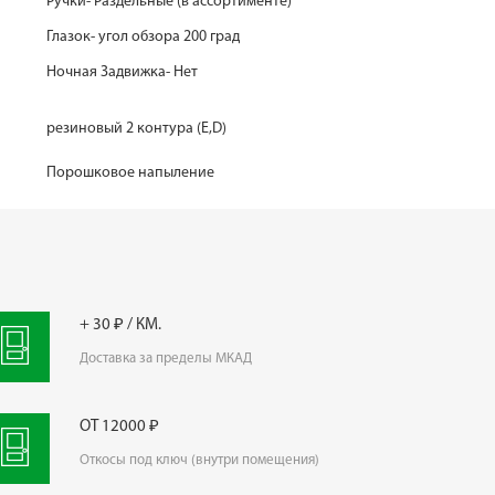
Ручки- Раздельные (в ассортименте)
Глазок- угол обзора 200 град
Ночная Задвижка- Нет
резиновый 2 контура (E,D)
Порошковое напыление
+ 30 ₽ / КМ.
Доставка за пределы МКАД
ОТ 12000 ₽
Откосы под ключ (внутри помещения)