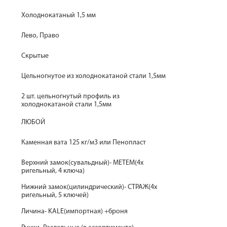
Холоднокатаный 1,5 мм
Лево, Право
Скрытые
Цельногнутое из холоднокатаной стали 1,5мм
2 шт. цельногнутый профиль из
холоднокатаной стали 1,5мм
ЛЮБОЙ
Каменная вата 125 кг/м3 или Пенопласт
Верхний замок(сувальдный)- МЕТЕМ(4х
ригельный, 4 ключа)
Нижний замок(цилиндрический)- СТРАЖ(4х
ригельный, 5 ключей)
Личина- KALE(импортная) +броня