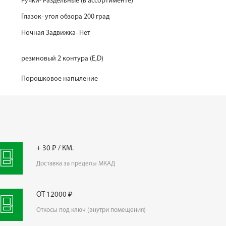
Ручки- Раздельные (в ассортименте)
Глазок- угол обзора 200 град
Ночная Задвижка- Нет
резиновый 2 контура (E,D)
Порошковое напыление
+ 30 ₽ / КМ.
Доставка за пределы МКАД
ОТ 12000 ₽
Откосы под ключ (внутри помещения)