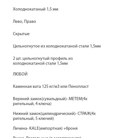
Холоднокатаный 1,5 мм
Лево, Право
Скрытые
Цельногнутое из холоднокатаной стали 1,5мм
2 шт. цельногнутый профиль из
холоднокатаной стали 1,5мм
ЛЮБОЙ
Каменная вата 125 кг/м3 или Пенопласт
Верхний замок(сувальдный)- МЕТЕМ(4х
ригельный, 4 ключа)
Нижний замок(цилиндрический)- СТРАЖ(4х
ригельный, 5 ключей)
Личина- KALE(импортная) +броня