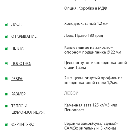
Опция: Коробка в МДФ
Холоднокатаный 1,2 мм
ЛИСТ:
Лево, Право 180 град
ОТКРЫВАНИЕ:
Каплевидные на закрытом
ПЕТЛИ:
опорном подшипнике Ø 22 мм
Цельногнутое из холоднокатаной
ПОЛОТНО:
стали 1,2мм
2 шт. цельногнутый профиль из
РЕБРА:
холоднокатаной стали 1,2мм
ЛЮБОЙ
РАЗМЕР:
Каменная вата 125 кг/м3 или
ТЕПЛО И
Пенопласт
ШУМОИЗОЛЯЦИЯ:
Верхний замок(сувальдный)-
ФУРНИТУРА:
САМ(3х ригельный, 3 ключа)