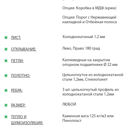
Опция: Коробка в МДФ (крюк)
Опция: Порог с Нержавеющей
накладкой и Отбойная полоса
Холоднокатаный 1,2 мм
ЛИСТ:
Лево, Право 180 град
ОТКРЫВАНИЕ:
Каплевидные на закрытом
ПЕТЛИ:
опорном подшипнике Ø 22 мм
Цельногнутое из холоднокатаной
ПОЛОТНО:
стали 1,2мм, Стеклопакет
3 шт. цельногнутый профиль из
РЕБРА:
холоднокатаной стали 1,2мм
ЛЮБОЙ
РАЗМЕР:
Каменная вата 125 кг/м3 или
ТЕПЛО И
Пенопласт
ШУМОИЗОЛЯЦИЯ: