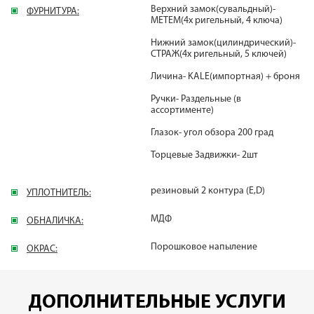
Верхний замок(сувальдный)-
ФУРНИТУРА:
МЕТЕМ(4х ригельный, 4 ключа)
Нижний замок(цилиндрический)-
СТРАЖ(4х ригельный, 5 ключей)
Личина- KALE(импортная) + броня
Ручки- Раздельные (в
ассортименте)
Глазок- угол обзора 200 град
Торцевые Задвижки- 2шт
резиновый 2 контура (E,D)
УПЛОТНИТЕЛЬ:
МДФ
ОБНАЛИЧКА:
Порошковое напыление
ОКРАС:
ДОПОЛНИТЕЛЬНЫЕ УСЛУГИ