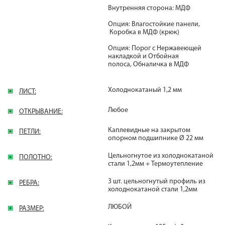
Внутренняя сторона: МДФ
Опция: Влагостойкие панели,
Коробка в МДФ (крюк)
Опция: Порог с Нержавеющей
накладкой и Отбойная
полоса, Обналичка в МДФ
Холоднокатаный 1,2 мм
ЛИСТ:
Любое
ОТКРЫВАНИЕ:
Каплевидные на закрытом
ПЕТЛИ:
опорном подшипнике Ø 22 мм
Цельногнутое из холоднокатаной
ПОЛОТНО:
стали 1,2мм + Термоутепление
3 шт. цельногнутый профиль из
РЕБРА:
холоднокатаной стали 1,2мм
ЛЮБОЙ
РАЗМЕР: