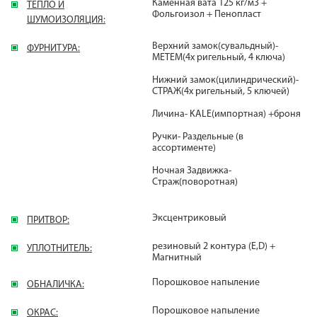
Каменная вата 125 кг/м3 +
ТЕПЛО И
Фольгоизол + Пенопласт
ШУМОИЗОЛЯЦИЯ:
Верхний замок(сувальдный)-
ФУРНИТУРА:
МЕТЕМ(4х ригельный, 4 ключа)
Нижний замок(цилиндрический)-
СТРАЖ(4х ригельный, 5 ключей)
Личина- KALE(импортная) +броня
Ручки- Раздельные (в
ассортименте)
Ночная Задвижка-
Страж(поворотная)
Эксцентриковый
ПРИТВОР:
резиновый 2 контура (E,D) +
УПЛОТНИТЕЛЬ:
Магнитный
Порошковое напыление
ОБНАЛИЧКА:
Порошковое напыление
ОКРАС: