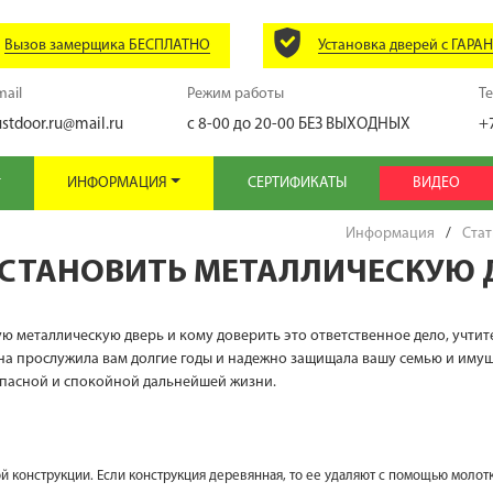
Вызов замерщика БЕСПЛАТНО
Установка дверей с ГАРА
mail
Режим работы
Т
ustdoor.ru@mail.ru
с 8-00 до 20-00
БЕЗ ВЫХОДНЫХ
+
ИНФОРМАЦИЯ
СЕРТИФИКАТЫ
ВИДЕО
Информация
/
Стат
УСТАНОВИТЬ МЕТАЛЛИЧЕСКУЮ 
ую металлическую дверь и кому доверить это ответственное дело, учти
она прослужила вам долгие годы и надежно защищала вашу семью и иму
опасной и спокойной дальнейшей жизни.
 конструкции. Если конструкция деревянная, то ее удаляют с помощью молотк