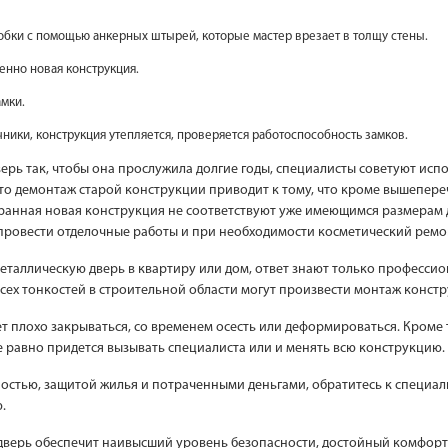
обки с помощью анкерных штырей, которые мастер врезает в толщу стены.
енно новая конструкция.
амки.
ники, конструкция утепляется, проверяется работоспособность замков.
верь так, чтобы она прослужила долгие годы, специалисты советуют ис
что демонтаж старой конструкции приводит к тому, что кроме вышепер
ыбранная новая конструкция не соответствуют уже имеющимся размерам 
 провести отделочные работы и при необходимости косметический ремо
металлическую дверь в квартиру или дом, ответ знают только профессио
ех тонкостей в строительной области могут произвести монтаж констр
плохо закрываться, со временем осесть или деформироваться. Кроме то
се равно придется вызывать специалиста или и менять всю конструкцию.
ностью, защитой жилья и потраченными деньгами, обратитесь к специал
.
дверь обеспечит наивысший уровень безопасности, достойный комфорт 