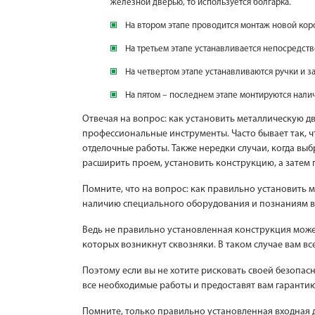
железной дверью, то используется болгарка.
На втором этапе проводится монтаж новой кор
На третьем этапе устанавливается непосредств
На четвертом этапе устанавливаются ручки и з
На пятом – последнем этапе монтируются налич
Отвечая на вопрос: как установить металлическую д
профессиональные инструменты. Часто бывает так, 
отделочные работы. Также нередки случаи, когда в
расширить проем, установить конструкцию, а затем
Помните, что на вопрос: как правильно установить 
наличию специального оборудования и познаниям вс
Ведь не правильно установленная конструкция может 
которых возникнут сквозняки. В таком случае вам в
Поэтому если вы не хотите рисковать своей безопас
все необходимые работы и предоставят вам гарантию
Помните, только правильно установленная входная 